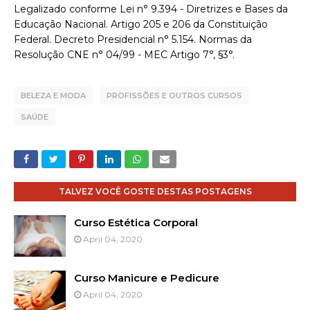
Legalizado conforme Lei n° 9.394 - Diretrizes e Bases da
Educação Nacional. Artigo 205 e 206 da Constituição
Federal. Decreto Presidencial n° 5.154. Normas da
Resolução CNE n° 04/99 - MEC Artigo 7°, §3°.
BELEZA E MODA
PROFISSÕES E OUTROS CURSOS
SAÚDE
TALVEZ VOCÊ GOSTE DESTAS POSTAGENS
Curso Estética Corporal
April 04, 2020
Curso Manicure e Pedicure
April 04, 2020