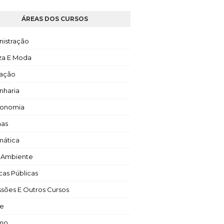
ÁREAS DOS CURSOS
nistração
za E Moda
ação
nharia
ronomia
mas
mática
 Ambiente
icas Públicas
ssões E Outros Cursos
e
smo