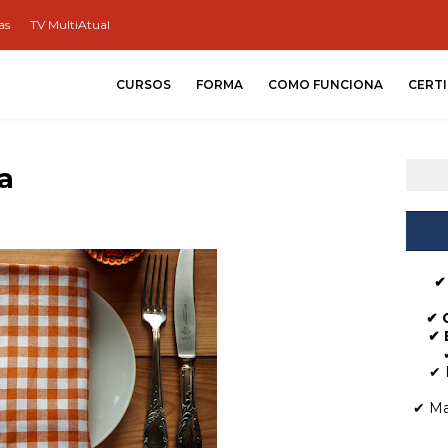
as
TV MultiAtual
CURSOS
FORMA
COMO FUNCIONA
CERT
a
✔
✔
✔ 
✔ 
✔ Ma